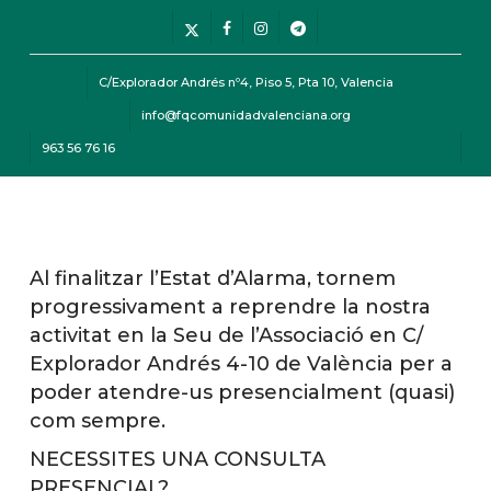
Skip
Menu
x-
facebook
instagram
telegram
to
twitter
main
C/Explorador Andrés nº4, Piso 5, Pta 10, Valencia
content
info@fqcomunidadvalenciana.org
963 56 76 16
Menu
Al finalitzar l’Estat d’Alarma, tornem
progressivament a reprendre la nostra
activitat en la Seu de l’Associació en C/
Explorador Andrés 4-10 de València per a
poder atendre-us presencialment (quasi)
com sempre.
NECESSITES UNA CONSULTA
PRESENCIAL?