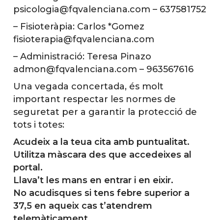
psicologia@fqvalenciana.com – 637581752
– Fisioteràpia: Carlos *Gomez
fisioterapia@fqvalenciana.com
– Administració: Teresa Pinazo
admon@fqvalenciana.com – 963567616
Una vegada concertada, és molt
important respectar les normes de
seguretat per a garantir la protecció de
tots i totes:
Acudeix a la teua cita amb puntualitat.
Utilitza màscara des que accedeixes al
portal.
Llava’t les mans en entrar i en eixir.
No acudisques si tens febre superior a
37,5 en aqueix cas t’atendrem
telemàticament.