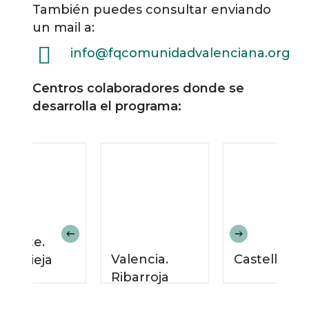
También puedes consultar enviando
un mail a:
info@fqcomunidadvalenciana.org
Centros colaboradores donde se
desarrolla el programa:
licante.
Valencia.
Castellón
orrevieja
Ribarroja