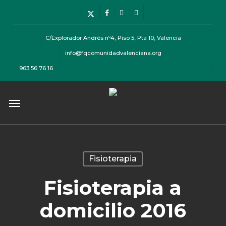
Skip
Menu
x-
facebook
instagram
telegram
to
twitter
main
C/Explorador Andrés nº4, Piso 5, Pta 10, Valencia
content
info@fqcomunidadvalenciana.org
963 56 76 16
Menu
Fisioterapia
Fisioterapia a
domicilio 2016