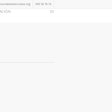
unidadvalenciana.org
963 56 76 16
ACIÓN
Hazte Socio
ES