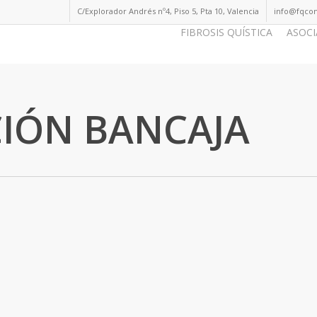
C/Explorador Andrés nº4, Piso 5, Pta 10, Valencia
info@fqcom
FIBROSIS QUÍSTICA
ASOCI
IÓN BANCAJA