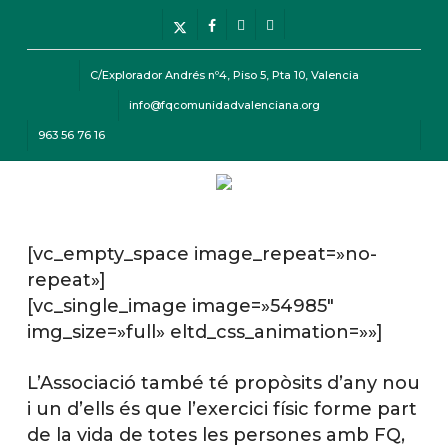
Skip
Menu
x-
facebook
instagram
telegram
to
twitter
main
C/Explorador Andrés nº4, Piso 5, Pta 10, Valencia
content
info@fqcomunidadvalenciana.org
963 56 76 16
Menu
[vc_empty_space image_repeat=»no-
repeat»]
[vc_single_image image=»54985″
img_size=»full» eltd_css_animation=»»]
L’Associació també té propòsits d’any nou
i un d’ells és que l’exercici físic forme part
de la vida de totes les persones amb FQ,