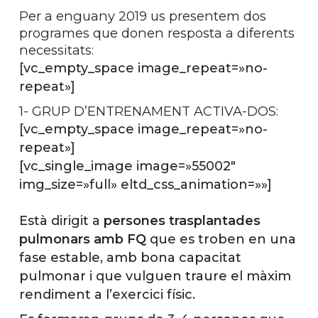
Per a enguany 2019 us presentem dos
programes que donen resposta a diferents
necessitats:
[vc_empty_space image_repeat=»no-
repeat»]
1- GRUP D’ENTRENAMENT ACTIVA-DOS:
[vc_empty_space image_repeat=»no-
repeat»]
[vc_single_image image=»55002″
img_size=»full» eltd_css_animation=»»]
Està dirigit a
persones trasplantades
pulmonars amb FQ
que es troben en una
fase estable, amb bona capacitat
pulmonar i que vulguen traure el màxim
rendiment a l’exercici físic.