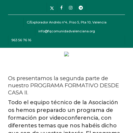
Skip
Menu
x-
facebook
instagram
telegram
to
twitter
main
C/Explorador Andrés nº4, Piso 5, Pta 10, Valencia
content
info@fqcomunidadvalenciana.org
963 56 76 16
Menu
Os presentamos la segunda parte de
nuestro PROGRAMA FORMATIVO DESDE
CASA II.
Todo el equipo técnico de la Asociación
os hemos preparado un programa de
formación por videoconferencia, con
diferentes temas que nos habéis dicho