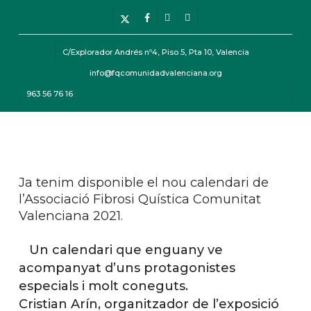
Skip
Menu
x-
facebook
instagram
telegram
to
twitter
main
C/Explorador Andrés nº4, Piso 5, Pta 10, Valencia
content
info@fqcomunidadvalenciana.org
963 56 76 16
Menu
Ja tenim disponible el nou calendari de
l’Associació Fibrosi Quística Comunitat
Valenciana 2021.
Un calendari que enguany ve
acompanyat d’uns protagonistes
especials i molt coneguts.
Cristian Arín, organitzador de l’exposició