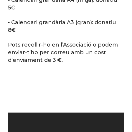
▪️ Calendari grandària A4 (mitjà): donatiu
5€
▪️ Calendari grandària A3 (gran): donatiu
8€
Pots recollir-ho en l’Associació o podem
enviar-t’ho per correu amb un cost
d’enviament de 3 €.