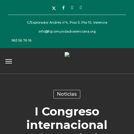
Skip
Menu
x-
facebook
instagram
telegram
to
twitter
main
C/Explorador Andrés nº4, Piso 5, Pta 10, Valencia
content
info@fqcomunidadvalenciana.org
963 56 76 16
Menu
Noticias
I Congreso
internacional