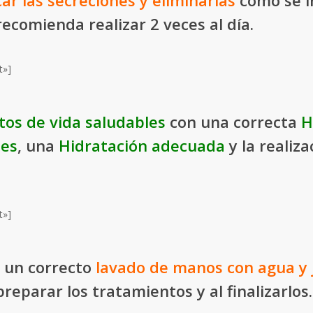
icar las secreciones y eliminarlas
como se i
ecomienda realizar 2 veces al día.
t»]
tos de vida saludables
con una correcta
H
les
, una
Hidratación adecuada
y la realiz
t»]
r un correcto
lavado de manos con agua y
reparar los tratamientos y al finalizarlos.