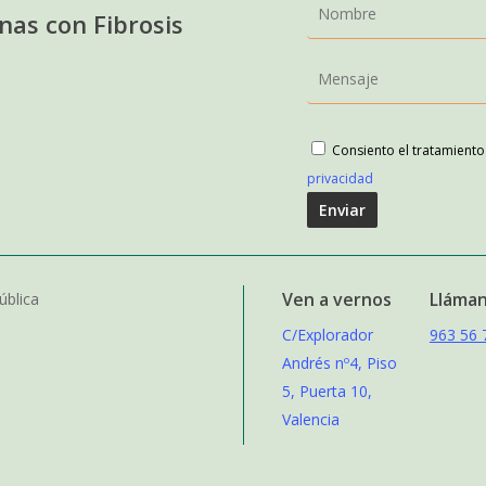
as con Fibrosis
Consiento el tratamient
privacidad
Ven a vernos
Lláma
ública
C/Explorador
963 56 
Andrés nº4, Piso
5, Puerta 10,
Valencia