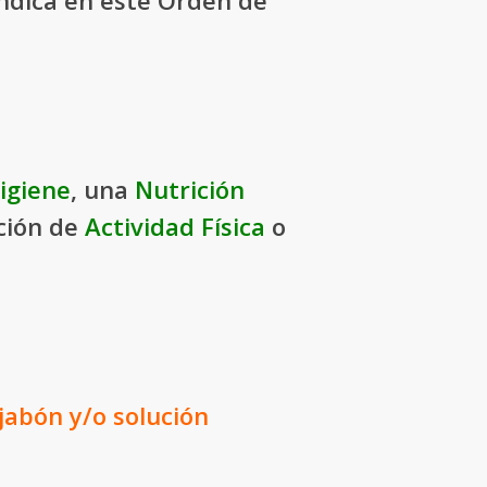
ndica en este Orden de
igiene
, una
Nutrición
ación de
Actividad Física
o
 jabón
y/o solución