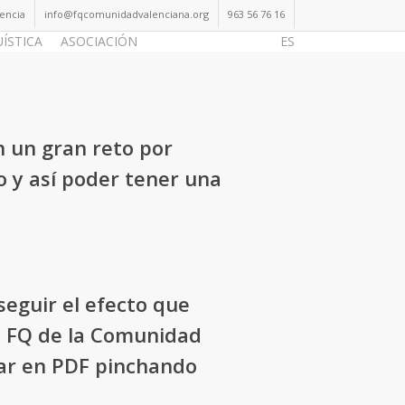
lencia
info@fqcomunidadvalenciana.org
963 56 76 16
UÍSTICA
ASOCIACIÓN
Hazte Socio
ES
n un gran reto por
o
y así poder tener una
eguir el efecto que
de FQ de la Comunidad
ar en PDF pinchando