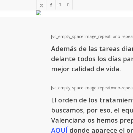
Skip
x-
facebook
instagram
telegram
to
twitter
main
content
[vc_empty_space image_repeat=»no-repea
Además de las tareas diar
delante todos los días p
mejor calidad de vida
.
[vc_empty_space image_repeat=»no-repea
El orden de los tratamie
buscamos, por eso, el equ
Valenciana os hemos prep
AQUÍ
donde aparece el or