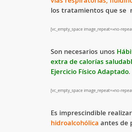
vías respiratorias, fluidif
los tratamientos que se r
[vc_empty_space image_repeat=»no-repea
Son necesarios unos
Hábi
extra de calorías saludab
Ejercicio Físico Adaptado
.
[vc_empty_space image_repeat=»no-repea
Es imprescindible realiza
hidroalcohólica
antes de p