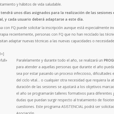
atamiento y hábitos de vida saludable.
tendrá unos días asignados para la realización de las sesiones e
al, y cada usuario deberá adaptarse a este día.
a con FQ puede solicitar la inscripción aunque está especialmente in
oterapia recientemente, personas con FQ que no han reciclado las téc
cesitan adaptar nuevas técnicas a las nuevas capacidades o necesidad
t»]
full»
Paralelamente y durante todo el año, se realizará un
PROG
para atender a aquellas personas que durante el año puedan
sea por estar pasando un proceso infeccioso, dificultades 
del ciclo vital… o cualquier otra necesidad que requiera la a
duración de las sesiones se ajustará a los objetivos marc
el año se programarán talleres formativos para diferentes 
dudas que puedan surgir respecto al tratamiento de fisioter
cuestiones. Este programa ASISTENCIAL podrá ser solicita
Asociación.