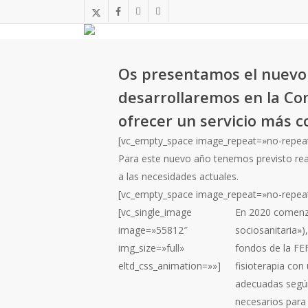
Skip
x-
facebook
instagram
telegram
to
twitter
main
content
Os presentamos el nuevo 
desarrollaremos en la Co
ofrecer un servicio más c
[vc_empty_space image_repeat=»no-repea
Para este nuevo año tenemos previsto reali
a las necesidades actuales.
[vc_empty_space image_repeat=»no-repea
[vc_single_image
En 2020 comen
image=»55812″
sociosanitaria»)
img_size=»full»
fondos de la FEF
eltd_css_animation=»»]
fisioterapia con
adecuadas según 
necesarios para 