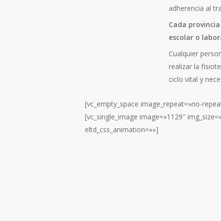
adherencia al tr
Cada provincia 
escolar o labor
Cualquier person
realizar la fisi
ciclo vital y ne
[vc_empty_space image_repeat=»no-repea
[vc_single_image image=»1129″ img_size=»
eltd_css_animation=»»]