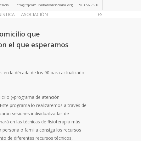
lencia
info@fqcomunidadvalenciana.org
963 56 76 16
UÍSTICA
ASOCIACIÓN
Hazte Socio
ES
omicilio que
con el que esperamos
s en la década de los 90 para actualizarlo
icilio («programa de atención
. Este programa lo realizaremos a través de
zarán sesiones individualizadas de
mará en las técnicas de fisioterapia más
a persona o familia consiga los recursos
nto de diferentes recursos técnicos,