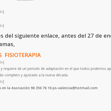
t»]
t»]
s del siguiente enlace, antes del 27 de ene
amas,
 FISIOTERAPIA
t»]
 y requiere de un periodo de adaptación en el que todos podemos apo
ás completo y ajustado a la nueva década.
t»]
s en la Asociación 96 356 76 16 ps-valencia@hotmail.com