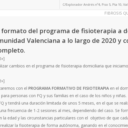
C/Explorador Andrés nº4, Piso 5, Pta 10, Va
FIBROSIS Q
formato del programa de fisioterapia a d
munidad Valenciana a lo largo de 2020 y 
ompleto.
t»]
zar cambios en el programa de fisioterapia domiciliaria que iniciamo
t»]
zaremos con el
PROGRAMA FORMATIVO DE FISIOTERAPIA
en el dom
, para personas con FQ y sus familias en el caso de los niños y niñas
Q y tendrá una duración limitada de unos 5 meses, en el que se reali
 una frecuencia de 1-2 sesiones al mes, dependiendo del caso. Se for
la edad y las circunstancias particulares con el objetivo de que cad
realizar la fisioterapia de forma autónoma, ganando en el conocimie