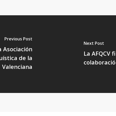
Previous Post
Next Post
a Asociación
La AFQCV f
uística de la
colaboraci
 Valenciana