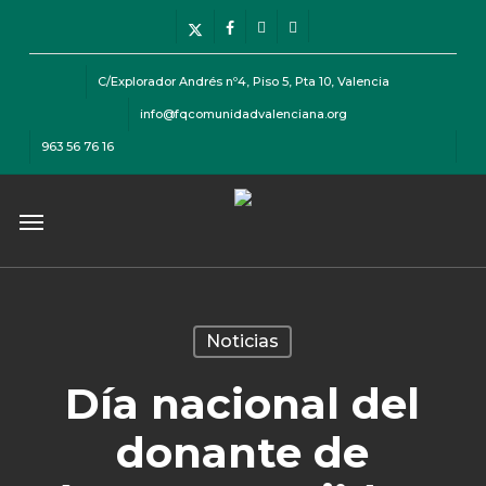
Skip
Menu
x-
facebook
instagram
telegram
to
twitter
main
C/Explorador Andrés nº4, Piso 5, Pta 10, Valencia
content
info@fqcomunidadvalenciana.org
963 56 76 16
Menu
Noticias
Día nacional del
donante de