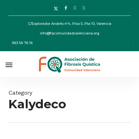
Skip
Menu
x-
facebook
instagram
telegram
to
twitter
main
C/Explorador Andrés nº4, Piso 5, Pta 10, Valencia
content
info@fqcomunidadvalenciana.org
963 56 76 16
Menu
Category
Kalydeco