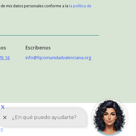
o de mis datos personales conforme a la
la política de
nos
Escríbenos
76 16
info@fqcomunidadvalenciana.org
x-
twitter
facebook
instagram
telegram