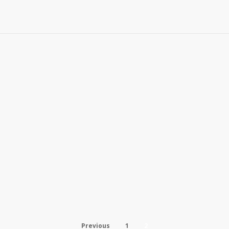
 preparació física per a persones a
ACTÍVATE. Se trata de un programa de preparación física individua
Previous
1
2