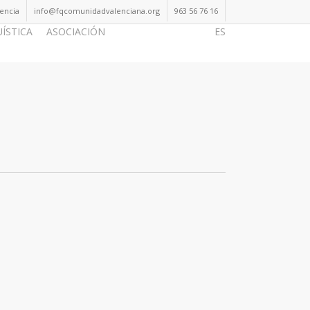
lencia
info@fqcomunidadvalenciana.org
963 56 76 16
UÍSTICA
ASOCIACIÓN
Hazte Socio
ES