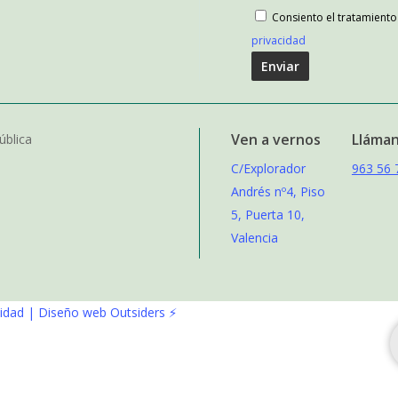
Consiento el tratamient
privacidad
Ven a vernos
Lláma
ública
C/Explorador
963 56 
Andrés nº4, Piso
5, Puerta 10,
Valencia
lidad |
Diseño web Outsiders ⚡