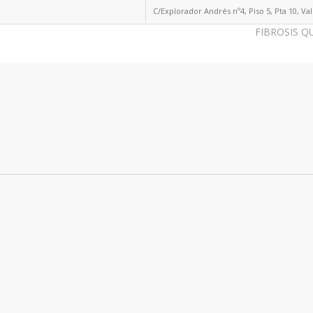
C/Explorador Andrés nº4, Piso 5, Pta 10, Va
FIBROSIS Q