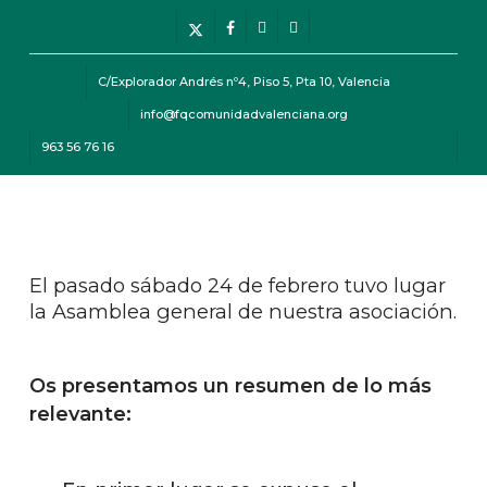
Skip
Menu
x-
facebook
instagram
telegram
to
twitter
main
C/Explorador Andrés nº4, Piso 5, Pta 10, Valencia
content
info@fqcomunidadvalenciana.org
963 56 76 16
Menu
El pasado sábado 24 de febrero tuvo lugar
la Asamblea general de nuestra asociación.
Os presentamos un resumen de lo más
relevante: