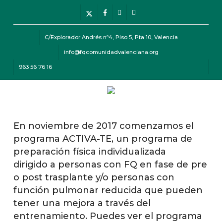
Skip
Menu
x-
facebook
instagram
telegram
to
twitter
main
C/Explorador Andrés nº4, Piso 5, Pta 10, Valencia
content
info@fqcomunidadvalenciana.org
963 56 76 16
Menu
En noviembre de 2017 comenzamos el
programa ACTIVA-TE, un programa de
preparación física individualizada
dirigido a personas con FQ en fase de pre
o post trasplante y/o personas con
función pulmonar reducida que pueden
tener una mejora a través del
entrenamiento. Puedes ver el programa